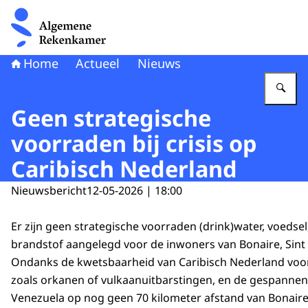
Naar de homepage van Algemene Rekenkamer
Home
Actueel
Nieuws
Vu
Geen strategische
voorraden bij crisis op
Caribisch Nederland
Nieuwsbericht
12-05-2026 | 18:00
Er zijn geen strategische voorraden (drink)water, voedsel
brandstof aangelegd voor de inwoners van Bonaire, Sint 
Ondanks de kwetsbaarheid van Caribisch Nederland voo
zoals orkanen of vulkaanuitbarstingen, en de gespannen 
Venezuela op nog geen 70 kilometer afstand van Bonaire,