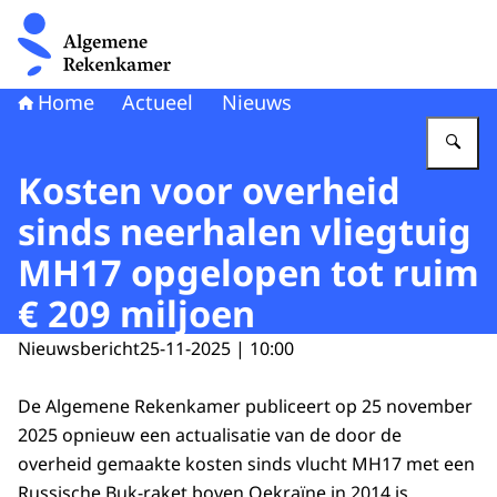
Naar de homepage van Algemene Rekenkamer
Home
Actueel
Nieuws
Vu
Kosten voor overheid
sinds neerhalen vliegtuig
MH17 opgelopen tot ruim
€ 209 miljoen
Nieuwsbericht
25-11-2025 | 10:00
De Algemene Rekenkamer publiceert op 25 november
2025 opnieuw een actualisatie van de door de
overheid gemaakte kosten sinds vlucht MH17 met een
Russische Buk-raket boven Oekraïne in 2014 is