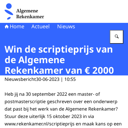
Naar de homepage van Algemene Rekenkamer
Home
Actueel
Nieuws
Vu
Win de scriptieprijs van
de Algemene
Rekenkamer van € 2000
Nieuwsbericht
30-06-2023 | 10:55
Heb jij na 30 september 2022 een master- of
postmasterscriptie geschreven over een onderwerp
dat past bij het werk van de Algemene Rekenkamer?
Stuur deze uiterlijk 15 oktober 2023 in via
www.rekenkamer.nl/scriptieprijs
en maak kans op een