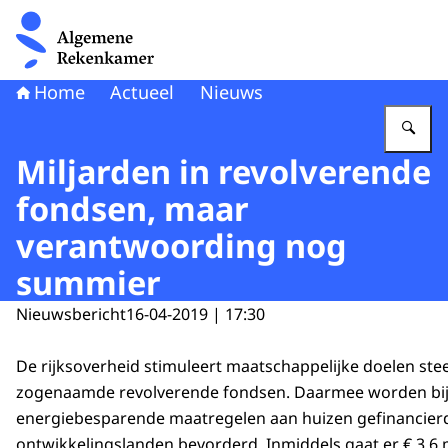
Naar de homepage van Algemene Rekenkamer
Home
Actueel
Nieuws
Vu
Miljarden in revolverende
fondsen, maar
verantwoording nog
summier
Nieuwsbericht
16-04-2019 | 17:30
De rijksoverheid stimuleert maatschappelijke doelen stee
zogenaamde revolverende fondsen. Daarmee worden bi
energiebesparende maatregelen aan huizen gefinancier
ontwikkelingslanden bevorderd. Inmiddels gaat er € 3,6 m