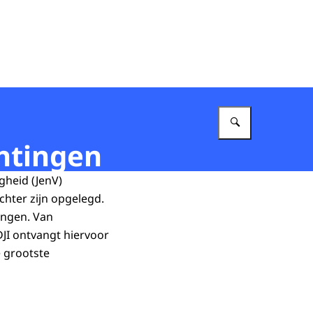
Vul in wat 
chtingen
igheid (JenV)
chter zijn opgelegd.
ingen. Van
JI ontvangt hiervoor
e grootste