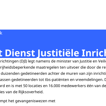
k
 Dienst Justitiële Inri
nrichtingen (DJI) legt namens de minister van Justitie en Veil
 vrijheidsbeperkende maatregelen ten uitvoer die door de re
n duizenden gedetineerden achter de muren van zijn inricht
assen gedetineerden tot tbs-patiënten en vreemdelingen. D
iljard en is met 50 locaties en 16.000 medewerkers één van d
ies van de Rijksoverheid.
kampt het gevangeniswezen met