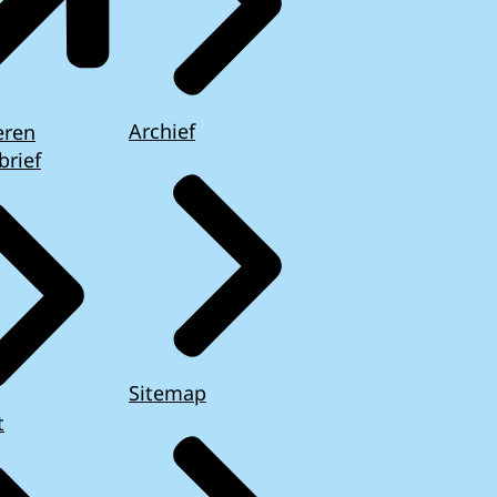
Archief
eren
brief
Sitemap
t