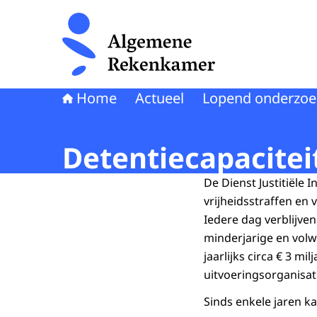
Naar de homepage van Algemene Rekenkamer
Home
Actueel
Lopend onderzoe
Detentiecapaciteit
De Dienst Justitiële I
vrijheidsstraffen en
Iedere dag verblijve
minderjarige en volw
jaarlijks circa € 3 m
uitvoeringsorganisat
Sinds enkele jaren 