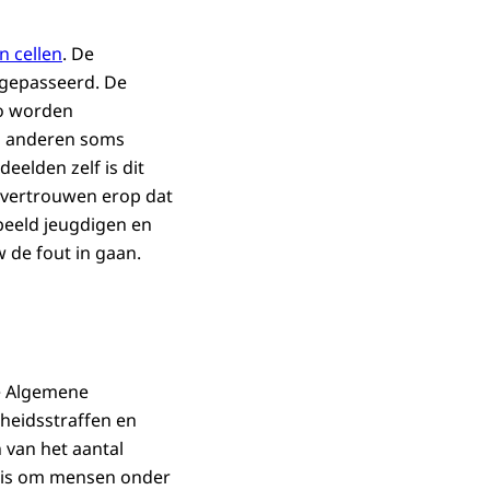
n cellen
. De
% gepasseerd. De
Zo worden
en anderen soms
eelden zelf is dit
, vertrouwen erop dat
rbeeld jeugdigen en
 de fout in gaan.
De Algemene
jheidsstraffen en
n van het aantal
genis om mensen onder