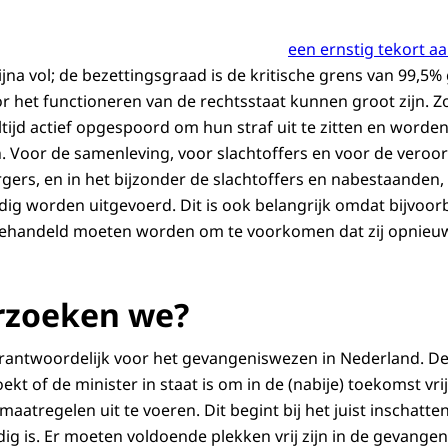
een ernstig tekort aa
ijna vol; de bezettingsgraad is de kritische grens van 99,5
r het functioneren van de rechtsstaat kunnen groot zijn. 
ltijd actief opgespoord om hun straf uit te zitten en word
. Voor de samenleving, voor slachtoffers en voor de veroord
rgers, en in het bijzonder de slachtoffers en nabestaanden
ledig worden uitgevoerd. Dit is ook belangrijk omdat bijvoo
 behandeld moeten worden om te voorkomen dat zij opnieuw
rzoeken we?
verantwoordelijk voor het gevangeniswezen in Nederland. 
t of de minister in staat is om in de (nabije) toekomst vri
atregelen uit te voeren. Dit begint bij het juist inschatte
nodig is. Er moeten voldoende plekken vrij zijn in de gevan