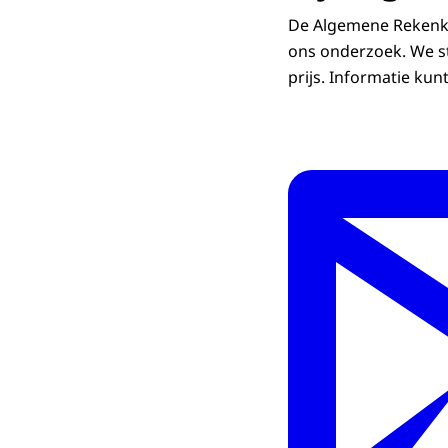
Concept
De Algemene Rekenkam
ons onderzoek. We st
prijs. Informatie kun
Onderzo