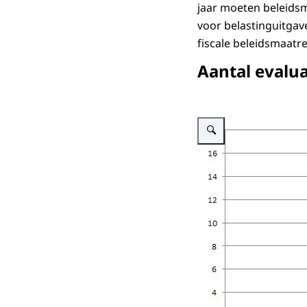
jaar moeten beleidsm
voor belastinguitgave
fiscale beleidsmaatr
Aantal evalua
Vergroot afbeelding Aantal 