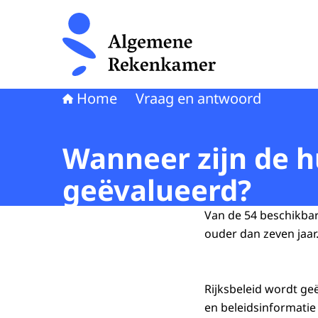
Naar de homepage van Algemene Rekenkamer
Home
Vraag en antwoord
Wanneer zijn de h
geëvalueerd?
Van de 54 beschikbare
ouder dan zeven jaar
Rijksbeleid wordt ge
en beleidsinformatie 