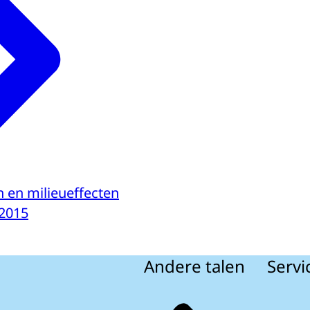
n en milieueffecten
-2015
Andere talen
Servi