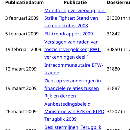
Publicatiedatum
Publicatie
Dossiern
Monitoring verwerving Joint
3 februari 2009
Strike Fighter: Stand van
31300 (nr. 
zaken oktober 2008
5 februari 2009
EU-trendrapport 2009
31842
Verslagen van raden van
19 februari 2009
toezicht vergeleken; RWT-
30850 (nr. 
verkenningen deel 1
Intracommunautaire BTW-
12 maart 2009
31880
fraude
Zicht op veranderingen in
19 maart 2009
financiële relaties tussen
31887
Rijk en derden
Aanbestedingsbeleid
26 maart 2009
Ministerie van BZK en KLPD;
31207 (nr. 
Terugblik 2009
Beslistermijnen; Terugblik