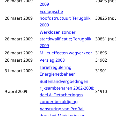
26 maart 2009
29495 (nr. 
2009
Ecologische
26 maart 2009
hoofdstructuur; Terugblik
30825 (nr. 
2009
Werklozen zonder
26 maart 2009
startkwalificatie; Terugblik
30851 (nr. 
2009
26 maart 2009
Milieueffecten wegverkeer
31895
26 maart 2009
Verslag 2008
31902
Tariefregulering
31 maart 2009
31901
Energienetbeheer
Buitenlandvergoedingen
rijksambtenaren 2002-2008;
9 april 2009
31910
deel A: Detacheringen
zonder bezoldiging
Aansturing van ProRail
door het Ministerie van