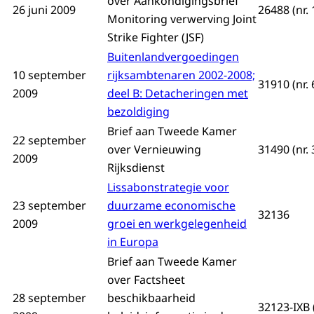
over Aankondigingsbrief
26 juni 2009
26488 (nr. 
Monitoring verwerving Joint
Strike Fighter (JSF)
Buitenlandvergoedingen
10 september
rijksambtenaren 2002-2008;
31910 (nr. 
2009
deel B: Detacheringen met
bezoldiging
Brief aan Tweede Kamer
22 september
over Vernieuwing
31490 (nr. 
2009
Rijksdienst
Lissabonstrategie voor
23 september
duurzame economische
32136
2009
groei en werkgelegenheid
in Europa
Brief aan Tweede Kamer
over Factsheet
28 september
beschikbaarheid
32123-IXB (