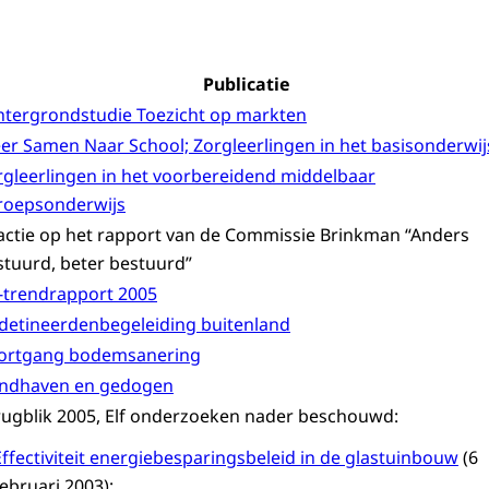
Publicatie
htergrondstudie Toezicht op markten
er Samen Naar School; Zorgleerlingen in het basisonderwij
rgleerlingen in het voorbereidend middelbaar
roepsonderwijs
actie op het rapport van de Commissie Brinkman “Anders
stuurd, beter bestuurd”
-trendrapport 2005
detineerdenbegeleiding buitenland
ortgang bodemsanering
ndhaven en gedogen
rugblik 2005, Elf onderzoeken nader beschouwd:
Effectiviteit energiebesparingsbeleid in de glastuinbouw
(6
februari 2003);