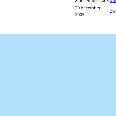
8 december 2005
Vo
20 december
Zw
2005