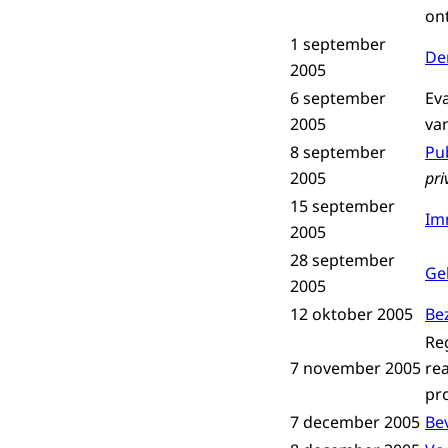
on
1 september
De
2005
6 september
Ev
2005
van
8 september
Pu
2005
pri
15 september
Imm
2005
28 september
Ge
2005
12 oktober 2005
Be
Re
7 november 2005
re
pr
7 december 2005
Bev