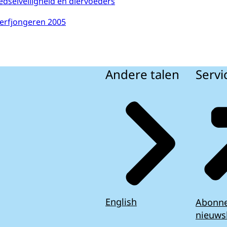
edselveiligheid en diervoeders
erfjongeren 2005
Andere talen
Servi
English
Abonn
nieuws