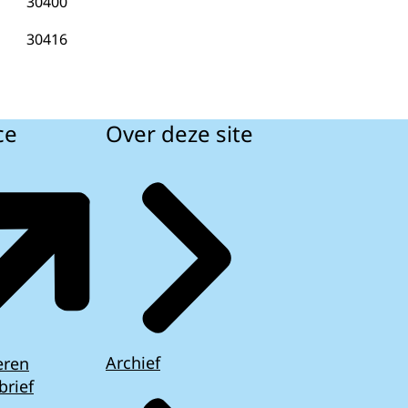
30400
30416
ce
Over deze site
Archief
eren
brief