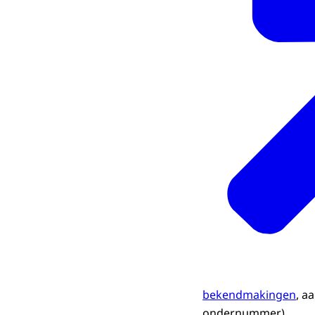
bekendmakingen
, a
ondernummer).