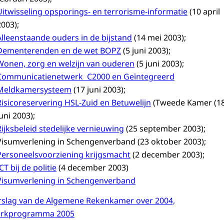
Uitwisseling opsporings- en terrorisme-informatie
(10 april
2003);
Alleenstaande ouders in de bijstand
(14 mei 2003);
Dementerenden en de wet BOPZ
(5 juni 2003);
Wonen, zorg en welzijn van ouderen
(5 juni 2003);
Communicatienetwerk C2000 en Geïntegreerd
Meldkamersysteem
(17 juni 2003);
Risicoreservering HSL-Zuid en Betuwelijn
(Tweede Kamer (1
uni 2003);
Rijksbeleid stedelijke vernieuwing
(25 september 2003);
Visumverlening in Schengenverband (23 oktober 2003);
Personeelsvoorziening krijgsmacht
(2 december 2003);
CT bij de politie
(4 december 2003)
Visumverlening in Schengenverband
rslag van de Algemene Rekenkamer over 2004,
rkprogramma 2005