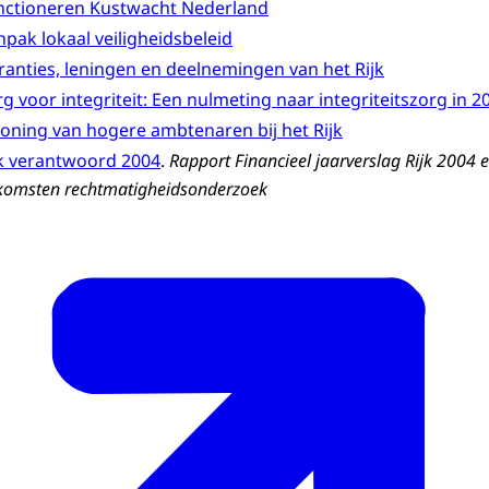
nctioneren Kustwacht Nederland
pak lokaal veiligheidsbeleid
ranties, leningen en deelnemingen van het Rijk
g voor integriteit: Een nulmeting naar integriteitszorg in 2
loning van hogere ambtenaren bij het Rijk
jk verantwoord 2004
.
Rapport Financieel jaarverslag Rijk 2004 
komsten rechtmatigheidsonderzoek