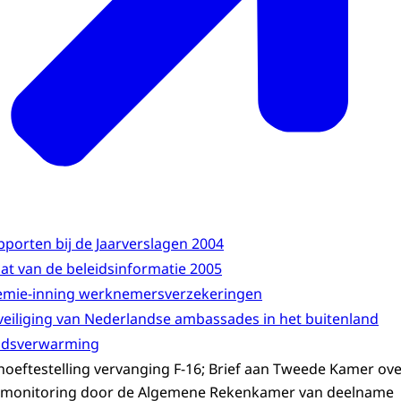
pporten bij de Jaarverslagen 2004
aat van de beleidsinformatie 2005
emie-inning werknemersverzekeringen
veiliging van Nederlandse ambassades in het buitenland
adsverwarming
hoeftestelling vervanging F-16; Brief aan Tweede Kamer ov
 monitoring door de Algemene Rekenkamer van deelname