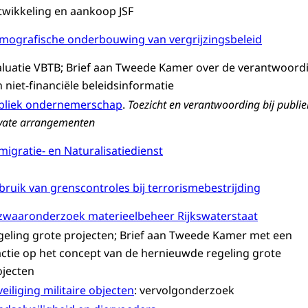
twikkeling en aankoop JSF
mografische onderbouwing van vergrijzingsbeleid
aluatie VBTB; Brief aan Tweede Kamer over de verantwoord
 niet-financiële beleidsinformatie
bliek ondernemerschap
.
Toezicht en verantwoording bij publie
vate arrangementen
igratie- en Naturalisatiedienst
bruik van grenscontroles bij terrorismebestrijding
zwaaronderzoek materieelbeheer Rijkswaterstaat
geling grote projecten; Brief aan Tweede Kamer met een
actie op het concept van de hernieuwde regeling grote
ojecten
eiliging militaire objecten
: vervolgonderzoek