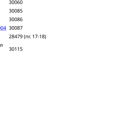
30060
30085
30086
004
30087
28479 (nr. 17-18)
en
30115