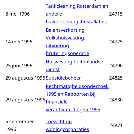
Tankcleaning Rotterdam en
8 mei 1996
andere
24715
havenontvangstinstallaties
Balansverkorting
Volkshuisvesting:
14 mei 1996
24725
uitvoering
bruteringsoperatie
Huisvesting buitenlandse
25 juni 1996
24790
dienst
29 augustus 1996
Subsidiebeheer
24825
Rechtmatigheidsonderzoek
1995 en Rapporten bij
29 augustus 1996
24830
financiële
verantwoordingen 1995
5 september
Toezicht op
24871
1996
woningcorporaties