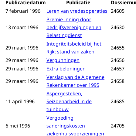
Publicatiedatum
Publicatie
Dossiern
7 februari 1996
Leren van vredesoperaties
24605
Premie-inning door
13 maart 1996
bedrijfsverenigingen en
24630
Belastingdienst
Integriteitsbeleid bij het
29 maart 1996
24655
Rijk: stand van zaken
29 maart 1996
Vergunningen
24656
29 maart 1996
Extra beloningen
24657
Verslag van de Algemene
29 maart 1996
24658
Rekenkamer over 1995
Aspergesteken,
11 april 1996
Seizoenarbeid in de
24685
tuinbouw
Vergoeding
6 mei 1996
saneringskosten
24705
ziekenhuisvoorzieningen