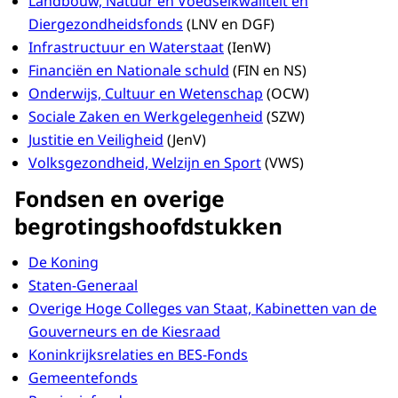
Landbouw, Natuur en Voedselkwaliteit en
Diergezondheidsfonds
(LNV en DGF)
Infrastructuur en Waterstaat
(IenW)
Financiën en Nationale schuld
(FIN en NS)
Onderwijs, Cultuur en Wetenschap
(OCW)
Sociale Zaken en Werkgelegenheid
(SZW)
Justitie en Veiligheid
(JenV)
Volksgezondheid, Welzijn en Sport
(VWS)
Fondsen en overige
begrotingshoofdstukken
De Koning
Staten-Generaal
Overige Hoge Colleges van Staat, Kabinetten van de
Gouverneurs en de Kiesraad
Koninkrijksrelaties en BES-Fonds
Gemeentefonds