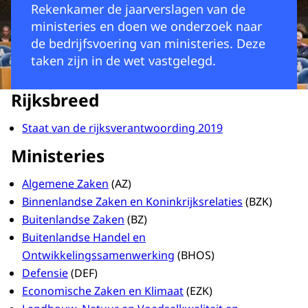
Rekenkamer de jaarverslagen van de
ministeries en doen we onderzoek naar
de bedrijfsvoering van ministeries. Deze
taken zijn in de wet vastgelegd.
Rijksbreed
Staat van de rijksverantwoording 2019
Ministeries
Algemene Zaken
(AZ)
Binnenlandse Zaken en Koninkrijksrelaties
(BZK)
Buitenlandse Zaken
(BZ)
Buitenlandse Handel en
Ontwikkelingssamenwerking
(BHOS)
Defensie
(DEF)
Economische Zaken en Klimaat
(EZK)