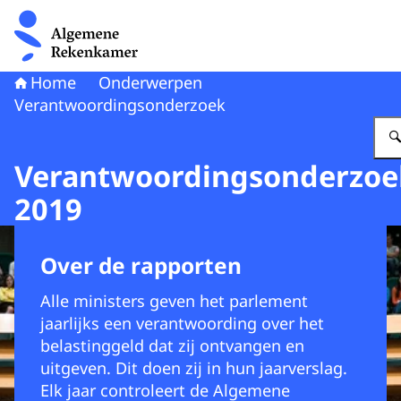
Naar de homepage van Algemene Rekenkamer
Home
Onderwerpen
Verantwoordingsonderzoek
Verantwoordingsonderzoe
2019
Over de rapporten
Alle ministers geven het parlement
jaarlijks een verantwoording over het
belastinggeld dat zij ontvangen en
uitgeven. Dit doen zij in hun jaarverslag.
Elk jaar controleert de Algemene