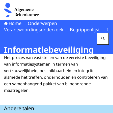
Naar de homepage van Algemene Rekenkamer
Home
Onderwerpen
Verantwoordingsonderzoek
Begrippenlijst
I
Vu
Informatiebeveiliging
Het proces van vaststellen van de vereiste beveiliging
van informatiesystemen in termen van
vertrouwelijkheid, beschikbaarheid en integriteit
alsmede het treffen, onderhouden en controleren van
een samenhangend pakket van bijbehorende
maatregelen.
Andere talen