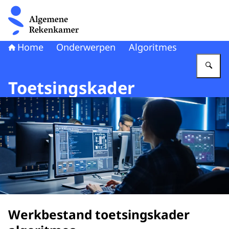
Naar de homepage van Algemene Rekenkamer
Home
Onderwerpen
Algoritmes
Vu
Toetsingskader
Werkbestand toetsingskader