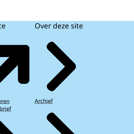
ce
Over deze site
Archief
eren
brief