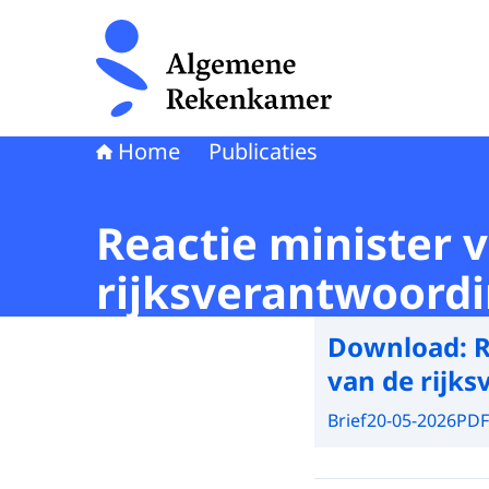
Naar de homepage van Algemene Rekenkamer
Home
Publicaties
Reactie minister 
rijksverantwoord
Download:
R
van de rijk
Brief
20-05-2026
PDF