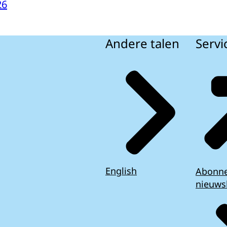
26
Andere talen
Servi
English
Abonn
nieuws