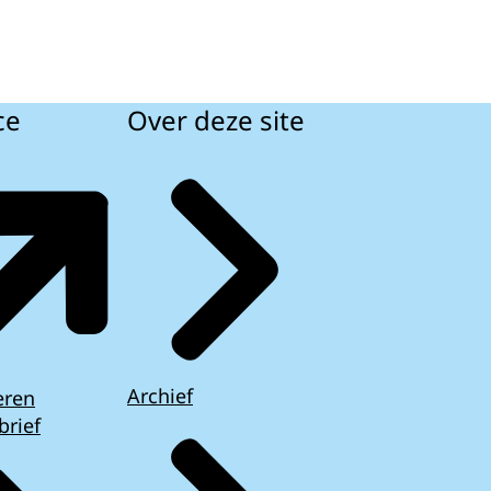
ce
Over deze site
Archief
eren
brief