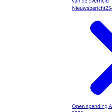
van de overheid
Nieuwsbericht
25
Open spending 