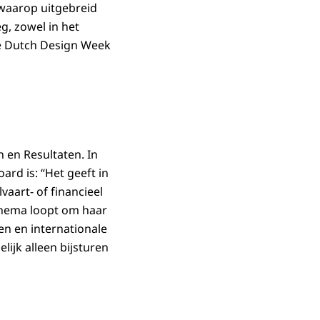
 waarop uitgebreid
, zowel in het
de Dutch Design Week
n en Resultaten. In
rd is: “Het geeft in
aart- of financieel
chema loopt om haar
en en internationale
lijk alleen bijsturen