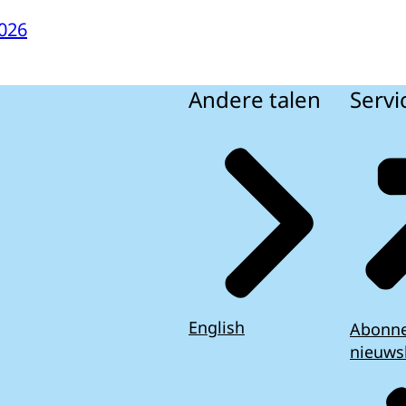
026
Andere talen
Servi
English
Abonn
nieuws