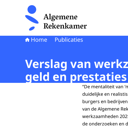
Naar de homepage van Algemene Rekenkamer
Home
Publicaties
Verslag van werkz
geld en prestatie
“De mentaliteit van ‘m
duidelijke en realist
burgers en bedrijven
van de Algemene Reke
werkzaamheden 2025.
de onderzoeken en de 