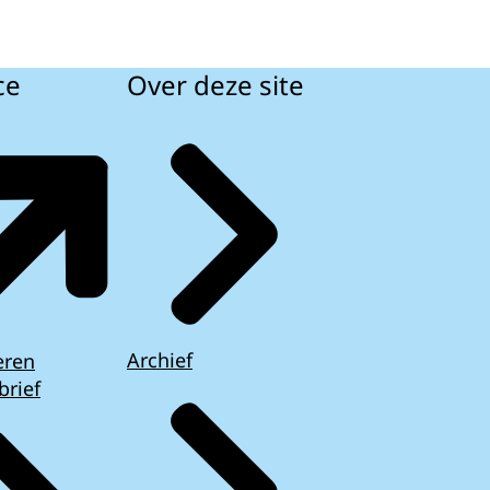
ce
Over deze site
Archief
eren
brief