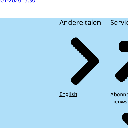
-01-2026
15:30
Andere talen
Servi
English
Abonn
nieuws