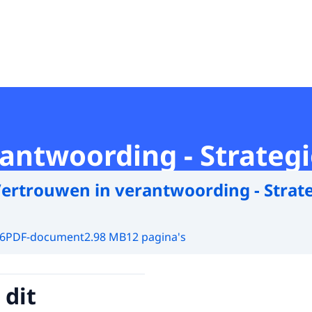
antwoording - Strateg
ertrouwen in verantwoording - Strate
6
PDF-document
2.98 MB
12 pagina's
 dit