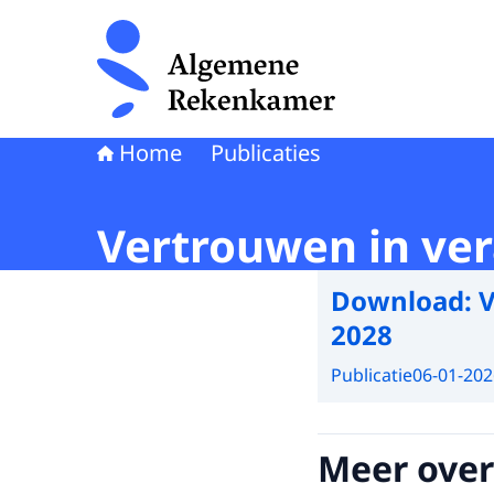
Naar de homepage van Algemene Rekenkamer
Home
Publicaties
Vertrouwen in ver
Download:
V
2028
Publicatie
06-01-202
Meer over