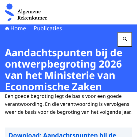
Naar de homepage van Algemene Rekenkamer
Home
Publicaties
Vu
Aandachtspunten bij de
ontwerpbegroting 2026
van het Ministerie van
Economische Zaken
Een goede begroting legt de basis voor een goede
verantwoording. En die verantwoording is vervolgens
weer de basis voor de begroting van het volgende jaar.
Download:
Aandachtspunten bij de