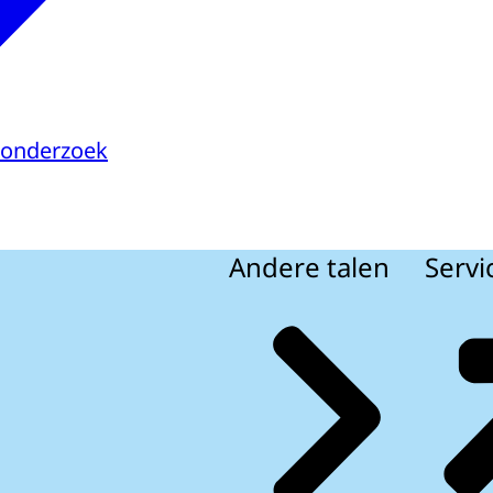
sonderzoek
Andere talen
Servi