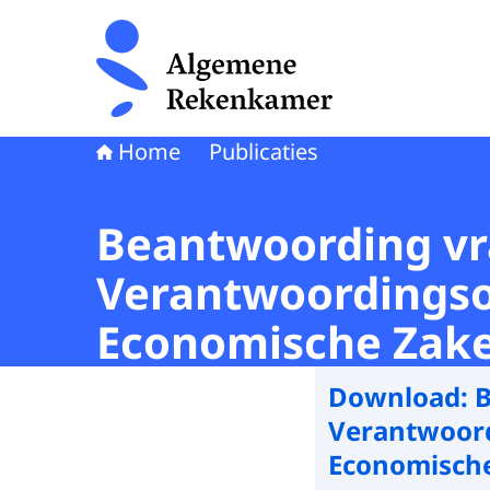
Naar de homepage van Algemene Rekenkamer
Home
Publicaties
Beantwoording vr
Verantwoordingson
Economische Zake
Download:
B
Verantwoord
Economische