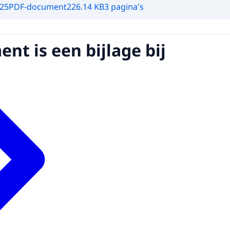
025
PDF-document
226.14 KB
3 pagina's
nt is een bijlage bij