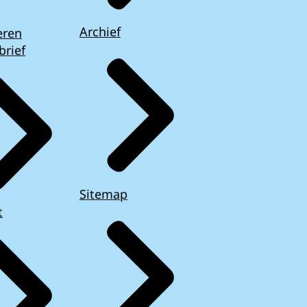
Archief
eren
brief
Sitemap
t