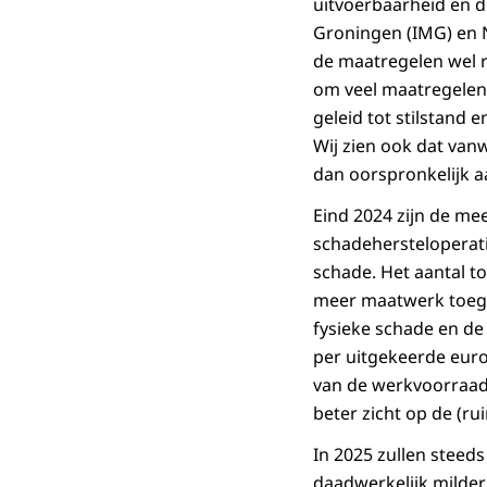
uitvoerbaarheid en d
Groningen (IMG) en N
de maatregelen wel 
om veel maatregelen 
geleid tot stilstand 
Wij zien ook dat van
dan oorspronkelijk a
Eind 2024 zijn de me
schadehersteloperat
schade. Het aantal 
meer maatwerk toege
fysieke schade en de
per uitgekeerde euro
van de werkvoorraad 
beter zicht op de (r
In 2025 zullen stee
daadwerkelijk milder