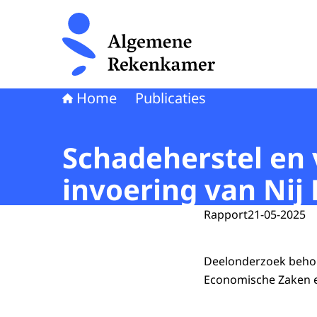
Naar de homepage van Algemene Rekenkamer
Home
Publicaties
Schadeherstel en 
invoering van Nij
Rapport
21-05-2025
Deelonderzoek behor
Economische Zaken e