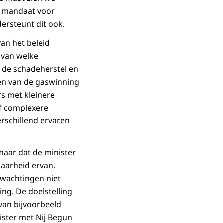
t mandaat voor
ersteunt dit ook.
van het beleid
 van welke
 de schadeherstel en
gen van de gaswinning
rs met kleinere
f complexere
rschillend ervaren
maar dat de minister
baarheid ervan.
rwachtingen niet
ng. De doelstelling
rvan bijvoorbeeld
nister met Nij Begun