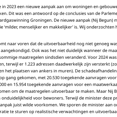
e in 2023 een nieuwe aanpak aan om woningen en gebouwe
rken. Dit was een antwoord op de conclusies van de Parlem
rdgaswinning Groningen. De nieuwe aanpak (Nij Begun) m
 ‘milder, menselijker en makkelijker’ is. Wij onderzochten h
omt naar voren dat de uitvoerbaarheid nog niet genoeg wa
aangekondigd. Ook was het niet duidelijk wanneer de maat
 sommige maatregelen sindsdien veranderd. Voor 2024 was
n, terwijl er 1.223 adressen daadwerkelijk zijn versterkt (z
en het plaatsen van ankers in muren). De schadeafhandeling
r op gang gekomen, met 20.530 toegekende aanvragen voor
000 en 15.954 toegekende aanvragen voor een maatwerkaanp
nomen om de maatregelen uitvoerbaar te maken. Maar Nij B
 onduidelijkheid voor bewoners. Terwijl de minister deze
anpak juist wilde voorkomen. We sporen de minister aan om
atie te sturen op realistische verwachtingen en uitvoerbaa