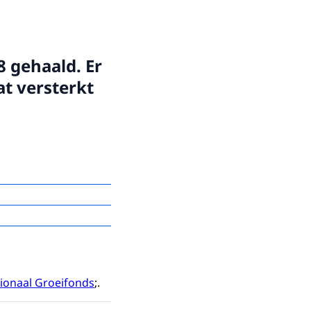
8 gehaald. Er
at versterkt
Nog niet
onderzocht en
t
overig
7789
ionaal Groeifonds
;.
4522
931