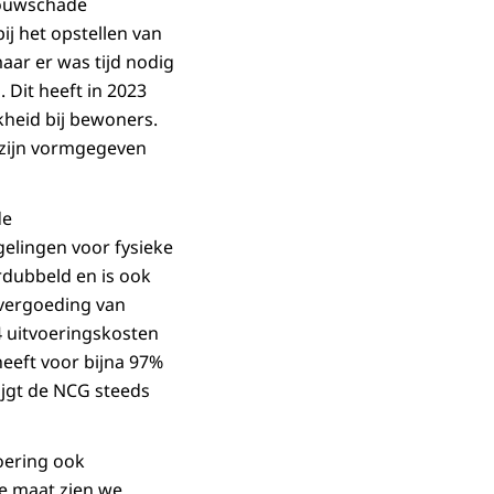
nbouwschade
j het opstellen van
ar er was tijd nodig
 Dit heeft in 2023
jkheid bij bewoners.
 zijn vormgegeven
de
elingen voor fysieke
rdubbeld en is ook
 vergoeding van
4 uitvoeringskosten
eeft voor bijna 97%
ijgt de NCG steeds
oering ook
ke maat zien we