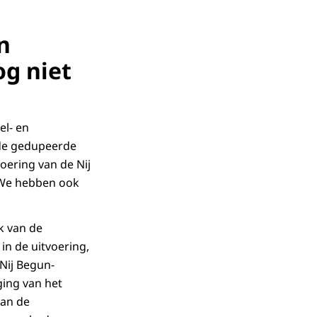
n
g niet
el- en
 de gedupeerde
oering van de Nij
 We hebben ook
k van de
n de uitvoering,
Nij Begun-
ging van het
van de