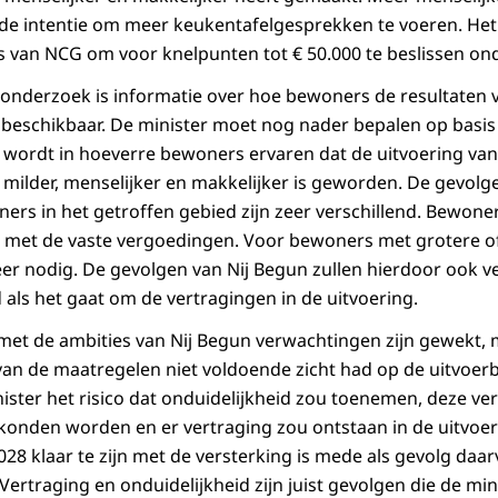
 de intentie om meer keukentafelgesprekken te voeren. He
van NCG om voor knelpunten tot € 50.000 te beslissen ond
s onderzoek is informatie over hoe bewoners de resultaten 
beschikbaar. De minister moet nog nader bepalen op basis
wordt in hoeverre bewoners ervaren dat de uitvoering van
k milder, menselijker en makkelijker is geworden. De gevol
ers in het getroffen gebied zijn zeer verschillend. Bewone
n met de vaste vergoedingen. Voor bewoners met grotere o
er nodig. De gevolgen van Nij Begun zullen hierdoor ook ve
 als het gaat om de vertragingen in de uitvoering.
et de ambities van Nij Begun verwachtingen zijn gewekt, 
van de maatregelen niet voldoende zicht had op de uitvoer
ter het risico dat onduidelijkheid zou toenemen, deze ve
onden worden en er vertraging zou ontstaan in de uitvoeri
028 klaar te zijn met de versterking is mede als gevolg daa
. Vertraging en onduidelijkheid zijn juist gevolgen die de mi