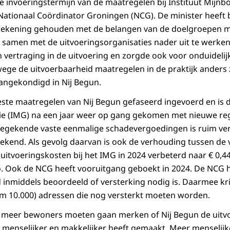
e invoeringstermijn van de maatregelen bij Instituut Mij
ationaal Coördinator Groningen (NCG). De minister heeft bi
rekening gehouden met de belangen van de doelgroepen ma
samen met de uitvoeringsorganisaties nader uit te werken.
en vertraging in de uitvoering en zorgde ook voor onduideli
wege de uitvoerbaarheid maatregelen in de praktijk anders
angekondigd in Nij Begun.
este maatregelen van Nij Begun gefaseerd ingevoerd en is 
ie (IMG) na een jaar weer op gang gekomen met nieuwe reg
toegekende vaste eenmalige schadevergoedingen is ruim ve
kend. Als gevolg daarvan is ook de verhouding tussen de
 uitvoeringskosten bij het IMG in 2024 verbeterd naar € 0,4
. Ook de NCG heeft vooruitgang geboekt in 2024. De NCG h
inmiddels beoordeeld of versterking nodig is. Daarmee kr
uim 10.000) adressen die nog versterkt moeten worden.
ds meer bewoners moeten gaan merken of Nij Begun de uitv
, menselijker en makkelijker heeft gemaakt. Meer menselij