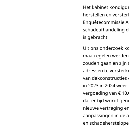
Het kabinet kondigd
herstellen en verste
Enquêtecommissie Aa
schadeafhandeling die
is gebracht.
Uit ons onderzoek k
maatregelen werden 
zouden gaan en zijn
adressen te versterke
van dakconstructies 
in 2023 in 2024 wee
vergoeding van € 10.
dat er tijd wordt ge
nieuwe vertraging en
aanpassingen in de a
en schadehersteloper