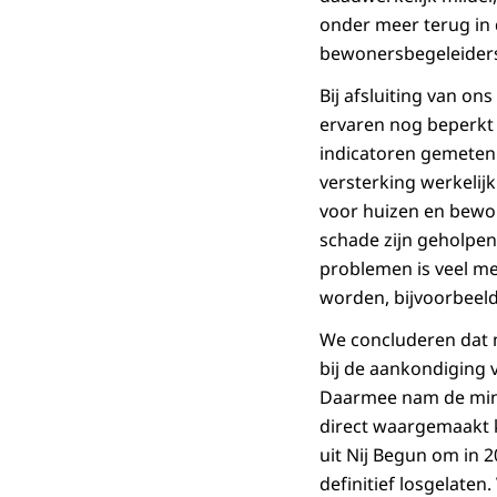
onder meer terug in
bewonersbegeleiders 
Bij afsluiting van on
ervaren nog beperkt 
indicatoren gemeten 
versterking werkelij
voor huizen en bewon
schade zijn geholpe
problemen is veel me
worden, bijvoorbeeld
We concluderen dat m
bij de aankondiging 
Daarmee nam de minis
direct waargemaakt k
uit Nij Begun om in 2
definitief losgelaten