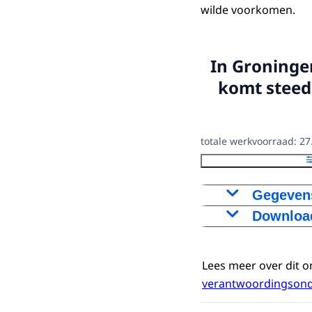
wilde voorkomen.
In Groningen
komt steeds
totale werkvoorraad: 27.
Gegevens
Download
Veili
Figuur als PNG
zonder
Download CS
Lees meer over dit o
2022
4739
verantwoordingsonde
2023
7454
2024
10909