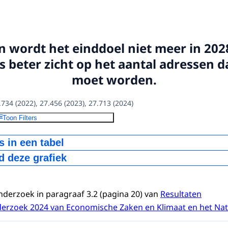
 wordt het einddoel niet meer in 202
 beter zicht op het aantal adressen d
moet worden.
734 (2022), 27.456 (2023), 27.713 (2024)
Toon Filters
 in een tabel
 deze grafiek
g verklaard
Veilig verklaard
Wel onderzocht, niet
 versterking
na versterking
veilig, nog niet versterk
V-bestand
nderzoek in paragraaf 3.2 (pagina 20) van
Resultaten
3326
11880
rzoek 2024 van Economische Zaken en Klimaat en het Nat
4450
11021
5687
10186