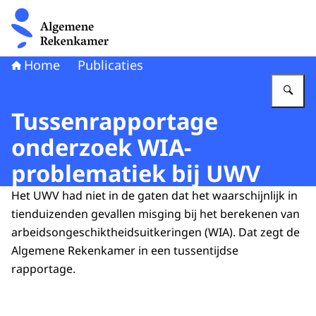
Naar de homepage van Algemene Rekenkamer
Home
Publicaties
Vu
Tussenrapportage
onderzoek WIA-
problematiek bij UWV
Het UWV had niet in de gaten dat het waarschijnlijk in
tienduizenden gevallen misging bij het berekenen van
arbeidsongeschiktheidsuitkeringen (WIA). Dat zegt de
Algemene Rekenkamer in een tussentijdse
rapportage.