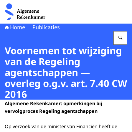
Naar de homepage van Algemene Rekenkamer
Home
Publicaties
Vu
Voornemen tot wijziging
van de Regeling
agentschappen —
overleg o.g.v. art. 7.40 CW
2016
Algemene Rekenkamer: opmerkingen bij
vervolgproces Regeling agentschappen
Op verzoek van de minister van Financiën heeft de