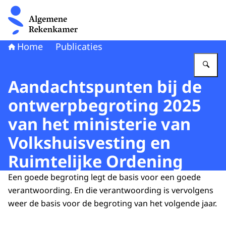
Naar de homepage van Algemene Rekenkamer
Home
Publicaties
Vu
Aandachtspunten bij de
ontwerpbegroting 2025
van het ministerie van
Volkshuisvesting en
Ruimtelijke Ordening
Een goede begroting legt de basis voor een goede
verantwoording. En die verantwoording is vervolgens
weer de basis voor de begroting van het volgende jaar.