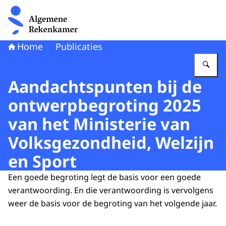
Naar de homepage van Algemene Rekenkamer
Home
Publicaties
Vu
Aandachtspunten bij de
ontwerpbegroting 2025
van het Ministerie van
Volksgezondheid, Welzijn
en Sport
Een goede begroting legt de basis voor een goede
verantwoording. En die verantwoording is vervolgens
weer de basis voor de begroting van het volgende jaar.