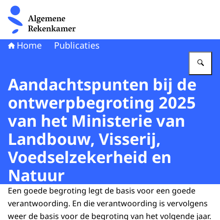
Naar de homepage van Algemene Rekenkamer
Home
Publicaties
Vu
Aandachtspunten bij de
ontwerpbegroting 2025
van het Ministerie van
Landbouw, Visserij,
Voedselzekerheid en
Natuur
Een goede begroting legt de basis voor een goede
verantwoording. En die verantwoording is vervolgens
weer de basis voor de begroting van het volgende jaar.