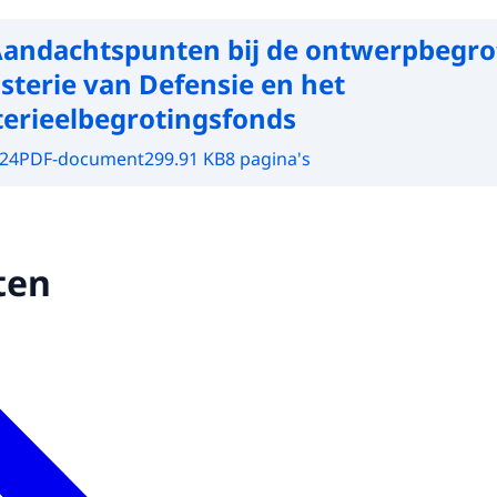
andachtspunten bij de ontwerpbegro
sterie van Defensie en het
erieelbegrotingsfonds
024
PDF-document
299.91 KB
8 pagina's
ten