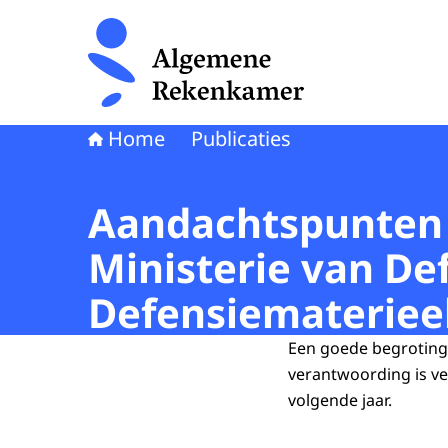
Naar de homepage van Algemene Rekenkamer
Home
Publicaties
Aandachtspunten 
Ministerie van De
Defensiemateriee
Een goede begroting 
verantwoording is ve
volgende jaar.