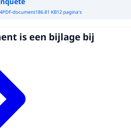
enquête
4
PDF-document
186.81 KB
12 pagina's
nt is een bijlage bij