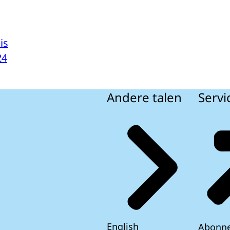
is
24
Andere talen
Servi
English
Abonn