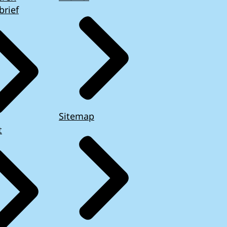
brief
Sitemap
t