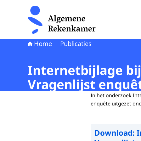
Naar de homepage van Algemene Rekenkamer
Home
Publicaties
Internetbijlage bij
Vragenlijst enquê
In het onderzoek Int
enquête uitgezet on
Download:
I