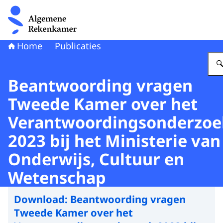
Naar de homepage van Algemene Rekenkamer
Home
Publicaties
Beantwoording vragen
Tweede Kamer over het
Verantwoordingsonderzoe
2023 bij het Ministerie van
Onderwijs, Cultuur en
Wetenschap
Download:
Beantwoording vragen
Tweede Kamer over het