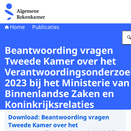
Naar de homepage van Algemene Rekenkamer
Home
Publicaties
Beantwoording vragen
Tweede Kamer over het
Verantwoordingsonderzoe
2023 bij het Ministerie van
Binnenlandse Zaken en
Koninkrijksrelaties
Download:
Beantwoording vragen
Tweede Kamer over het