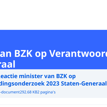
 van BZK op Verantwoo
raal
eactie minister van BZK op
ingsonderzoek 2023 Staten-Generaal
-document
292.68 KB
2 pagina's