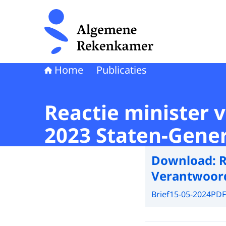
Naar de homepage van Algemene Rekenkamer
Home
Publicaties
Reactie minister
2023 Staten-Gene
Download:
R
Verantwoord
Brief
15-05-2024
PDF