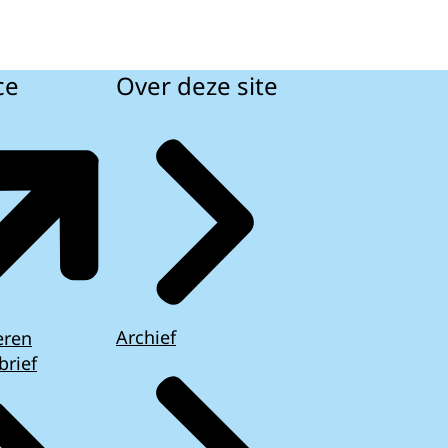
ce
Over deze site
Archief
eren
brief