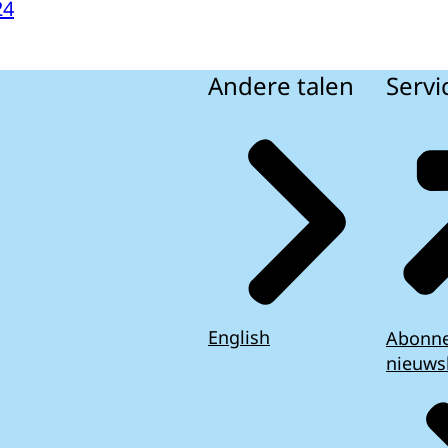
24
Andere talen
Servi
English
Abonn
nieuws