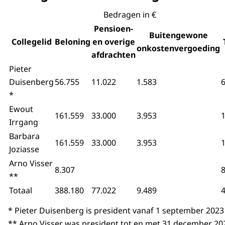
Bedragen in €
Pensioen-
Buitengewone
Collegelid
Beloning
en overige
onkostenvergoeding
afdrachten
Pieter
Duisenberg
56.755
11.022
1.583
*
Ewout
161.559
33.000
3.953
Irrgang
Barbara
161.559
33.000
3.953
Joziasse
Arno Visser
8.307
8
**
Totaal
388.180
77.022
9.489
* Pieter Duisenberg is president vanaf 1 september 2023
** Arno Visser was president tot en met 31 december 20