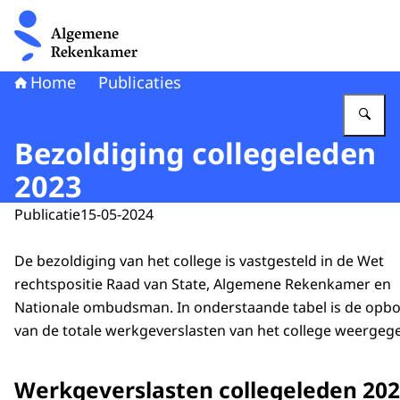
Naar de homepage van Algemene Rekenkamer
Home
Publicaties
Vu
Bezoldiging collegeleden
2023
Publicatie
15-05-2024
De bezoldiging van het college is vastgesteld in de Wet
rechtspositie Raad van State, Algemene Rekenkamer en
Nationale ombudsman. In onderstaande tabel is de opb
van de totale werkgeverslasten van het college weergeg
Werkgeverslasten collegeleden 20