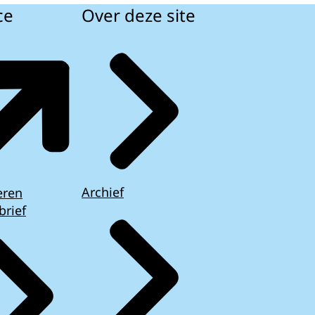
ce
Over deze site
Archief
eren
brief