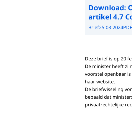
Download:
O
artikel 4.7 
Brief
25-03-2024
PDF
Deze brief is op 20
De minister heeft z
voorstel openbaar i
haar website.
De briefwisseling von
bepaald dat ministe
privaatrechtelijke r