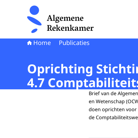
Naar de homepage van Algemene Rekenkamer
Home
Publicaties
Oprichting Stichti
4.7 Comptabilitei
Brief van de Algeme
en Wetenschap (OCW
doen oprichten voor h
de Comptabiliteitswe