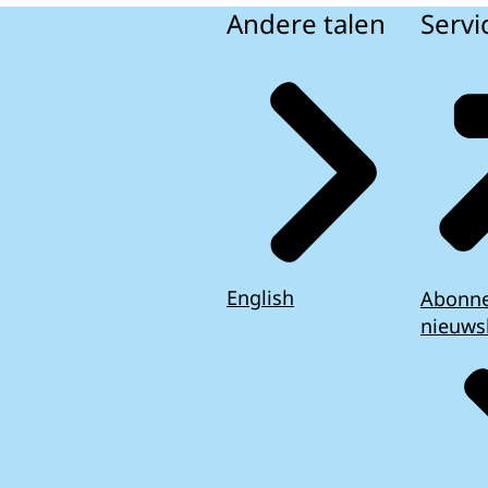
Andere talen
Servi
English
Abonn
nieuws