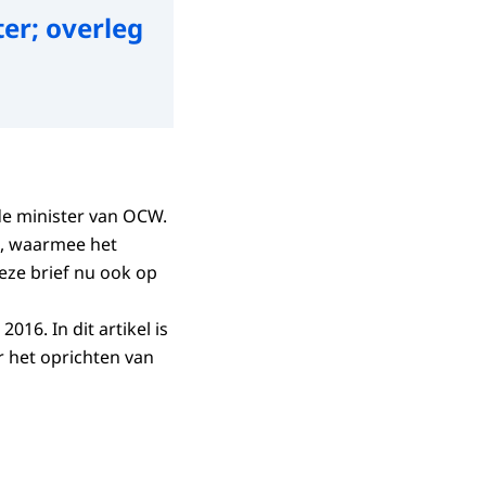
ter; overleg
de minister van OCW.
d, waarmee het
ze brief nu ook op
016. In dit artikel is
 het oprichten van