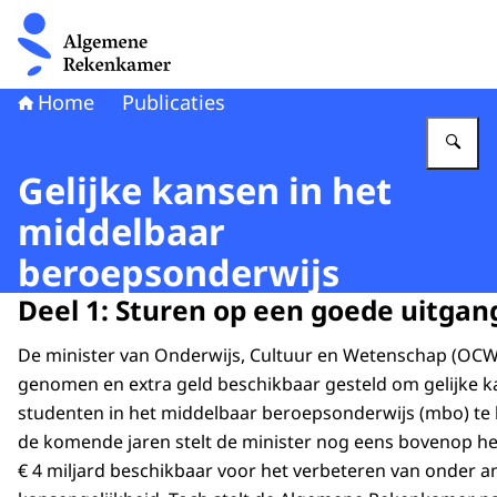
Naar de homepage van Algemene Rekenkamer
Home
Publicaties
Vu
Gelijke kansen in het
middelbaar
beroepsonderwijs
Deel 1: Sturen op een goede uitgan
De minister van Onderwijs, Cultuur en Wetenschap (OCW
genomen en extra geld beschikbaar gesteld om gelijke 
studenten in het middelbaar beroepsonderwijs (mbo) te
de komende jaren stelt de minister nog eens bovenop h
€ 4 miljard beschikbaar voor het verbeteren van onder a