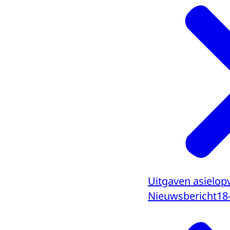
Uitgaven asielopv
Nieuwsbericht
18