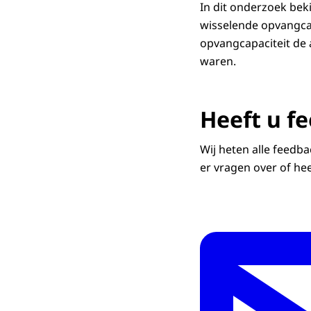
In dit onderzoek bek
wisselende opvangca
opvangcapaciteit de 
waren.
Heeft u f
Wij heten alle feedb
er vragen over of he