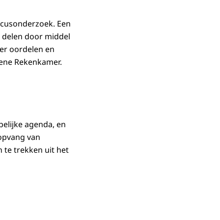
ocusonderzoek. Een
 delen door middel
der oordelen en
mene Rekenkamer.
pelijke agenda, en
e opvang van
 te trekken uit het