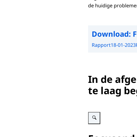
de huidige problemen
Download:
F
Rapport
18-01-2023
In de afge
te laag b
Vergroot afbeelding Figuur 