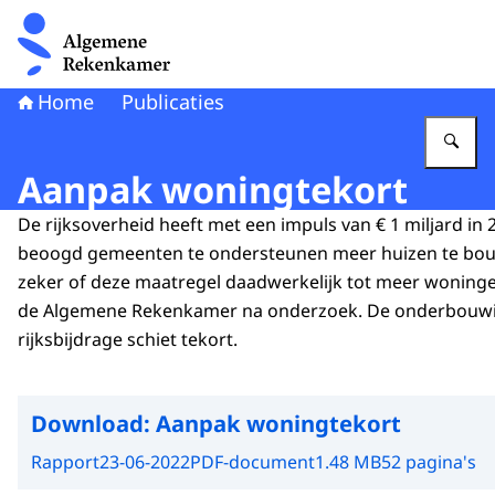
Naar de homepage van Algemene Rekenkamer
Home
Publicaties
Vu
Aanpak woningtekort
De rijksoverheid heeft met een impuls van € 1 miljard in
beoogd gemeenten te ondersteunen meer huizen te bouw
zeker of deze maatregel daadwerkelijk tot meer woningen
de Algemene Rekenkamer na onderzoek. De onderbouwi
rijksbijdrage schiet tekort.
Download:
Aanpak woningtekort
Rapport
23-06-2022
PDF-document
1.48 MB
52 pagina's