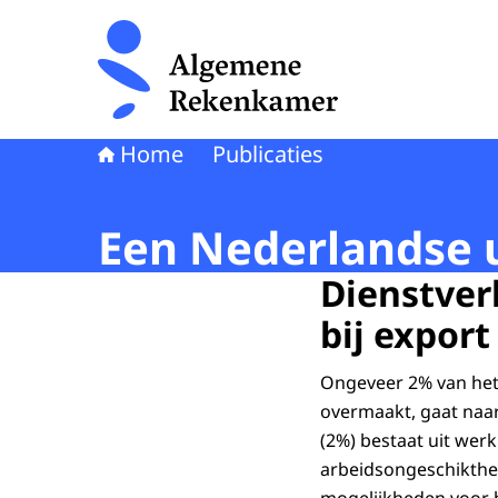
Naar de homepage van Algemene Rekenkamer
Home
Publicaties
Een Nederlandse u
Dienstver
bij export
Ongeveer 2% van het 
overmaakt, gaat naar
(2%) bestaat uit wer
arbeidsongeschikthe