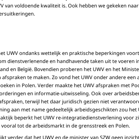
 van voldoende kwaliteit is. Ook hebben we gekeken naa
rsuitkeringen.
 het UWV ondanks wettelijk en praktische beperkingen voo
om dienstverlenende en handhavende taken uit te voeren in
land en België. Bovendien proberen het UWV en het Minist
 afspraken te maken. Zo vond het UWV onder andere een al
zoeken in Polen. Verder maakte het UWV afspraken met Po
orderingen en informatie-uitwisseling. Ook over arbeidsbe
praken, terwijl het daar juridisch gezien niet verantwoorde
ening aan met name gedeeltelijk arbeidsgeschikten zou he
raktijk beperkt het UWV re-integratiedienstverlening voor z
vooral tot de arbeidsmarkt in de grensstreek en Polen.
ijkt verder dat het UWV en de minister van SZW geen inzich