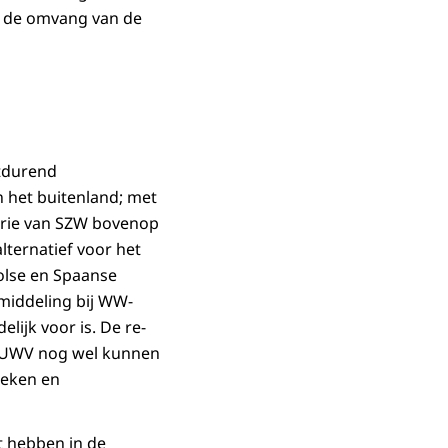
r de omvang van de
rtdurend
 het buitenland; met
erie van SZW bovenop
ternatief voor het
olse en Spaanse
middeling bij WW-
lijk voor is. De re-
t UWV nog wel kunnen
ieken en
t hebben in de