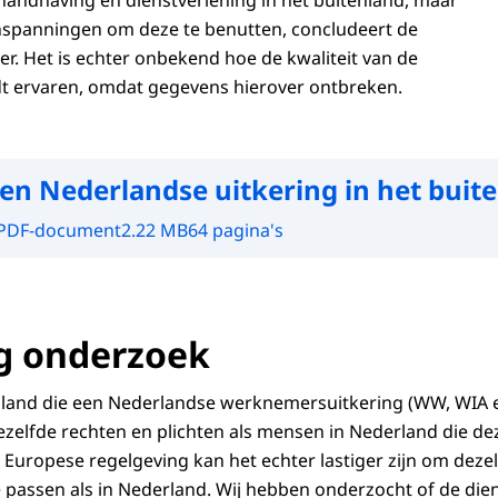
andhaving en dienstverlening in het buitenland, maar
nspanningen om deze te benutten, concludeert de
 Het is echter onbekend hoe de kwaliteit van de
dt ervaren, omdat gegevens hierover ontbreken.
en Nederlandse uitkering in het buit
PDF-document
2.22 MB
64 pagina's
g onderzoek
nland die een Nederlandse werknemersuitkering (WW, WIA e
ezelfde rechten en plichten als mensen in Nederland die dez
uropese regelgeving kan het echter lastiger zijn om dezel
 passen als in Nederland. Wij hebben onderzocht of de die