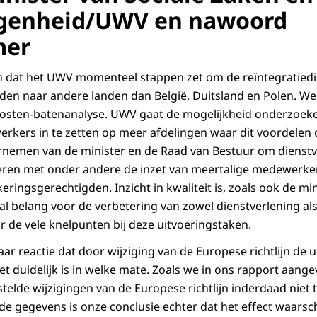
genheid/UWV en nawoord
mer
n dat het UWV momenteel stappen zet om de reïntegratiedie
iden naar andere landen dan België, Duitsland en Polen. Wel
kosten-batenanalyse. UWV gaat de mogelijkheid onderzoeke
rkers in te zetten op meer afdelingen waar dit voordelen o
ornemen van de minister en de Raad van Bestuur om dienstv
eren met onder andere de inzet van meertalige medewerker
keringsgerechtigden. Inzicht in kwaliteit is, zoals ook de m
al belang voor de verbetering van zowel dienstverlening al
or de vele knelpunten bij deze uitvoeringstaken.
haar reactie dat door wijziging van de Europese richtlijn de 
 duidelijk is in welke mate. Zoals we in ons rapport aangev
telde wijzigingen van de Europese richtlijn inderdaad niet 
e gegevens is onze conclusie echter dat het effect waarschij