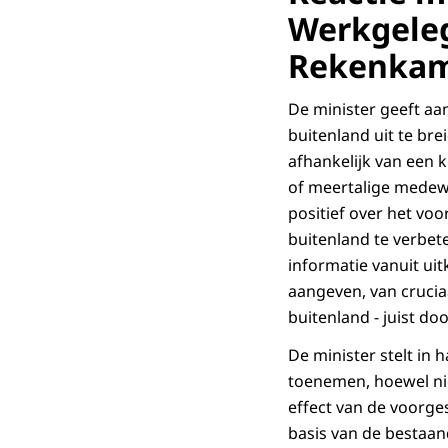
Werkgele
Rekenka
De minister geeft aa
buitenland uit te bre
afhankelijk van een 
of meertalige medewe
positief over het vo
buitenland te verbet
informatie vanuit uit
aangeven, van crucia
buitenland - juist do
De minister stelt in 
toenemen, hoewel niet
effect van de voorges
basis van de bestaand