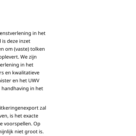
nstverlening in het
 is deze inzet
n om (vaste) tolken
plevert. We zijn
erlening in het
s en kwalitatieve
inister en het UWV
s handhaving in het
uitkeringenexport zal
en, is het exacte
te voorspellen. Op
nlijk niet groot is.