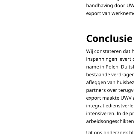
handhaving door UWV
export van werkneme
Conclusie
Wij constateren dat
inspanningen levert 
name in Polen, Duits
bestaande verdragen
afleggen van huisbe
partners over terugv
export maakte UWV afs
integratiedienstverl
intensiveren. In de p
arbeidsongeschikten 
Uit ons onderzoek bl