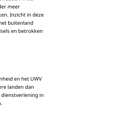
nder meer
n. Inzicht in deze
 het buitenland
elsels en betrokken
enheid en het UWV
dere landen dan
 dienstverlening in
.