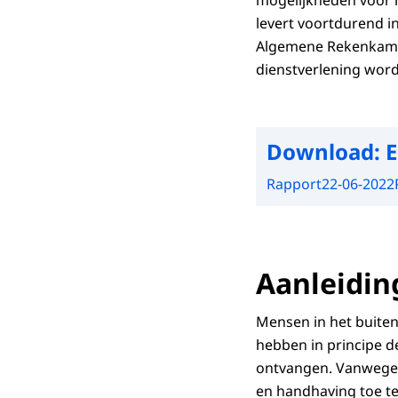
mogelijkheden voor h
levert voortdurend i
Algemene Rekenkamer.
dienstverlening wor
Download:
E
Rapport
22-06-2022
Aanleidin
Mensen in het buite
hebben in principe d
ontvangen. Vanwege E
en handhaving toe te