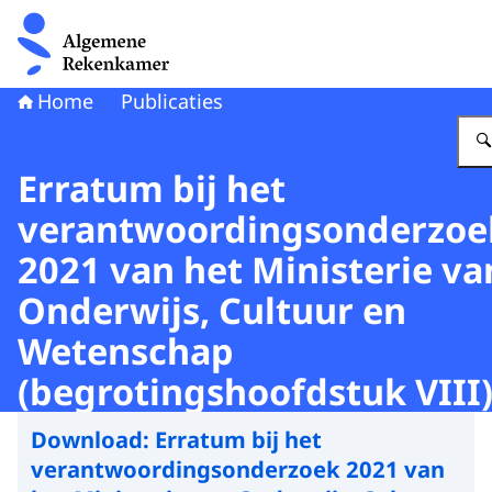
Naar de homepage van Algemene Rekenkamer
Home
Publicaties
Erratum bij het
verantwoordingsonderzoe
2021 van het Ministerie va
Onderwijs, Cultuur en
Wetenschap
(begrotingshoofdstuk VIII
Download:
Erratum bij het
verantwoordingsonderzoek 2021 van