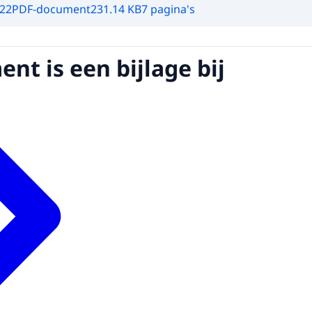
022
PDF-document
231.14 KB
7 pagina's
nt is een bijlage bij