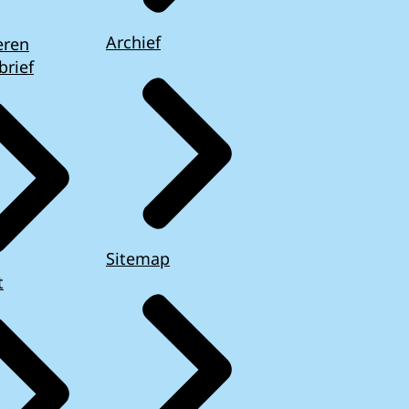
Archief
eren
brief
Sitemap
t