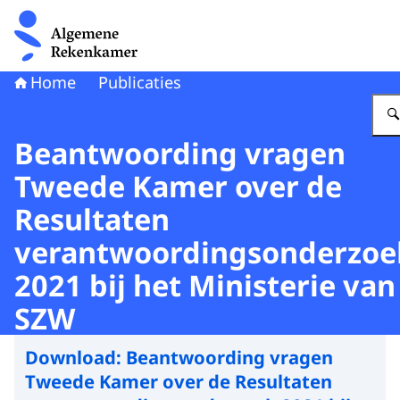
Naar de homepage van Algemene Rekenkamer
Home
Publicaties
Beantwoording vragen
Tweede Kamer over de
Resultaten
verantwoordingsonderzoe
2021 bij het Ministerie van
SZW
Download:
Beantwoording vragen
Tweede Kamer over de Resultaten