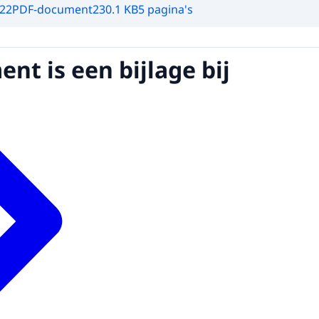
022
PDF-document
230.1 KB
5 pagina's
nt is een bijlage bij