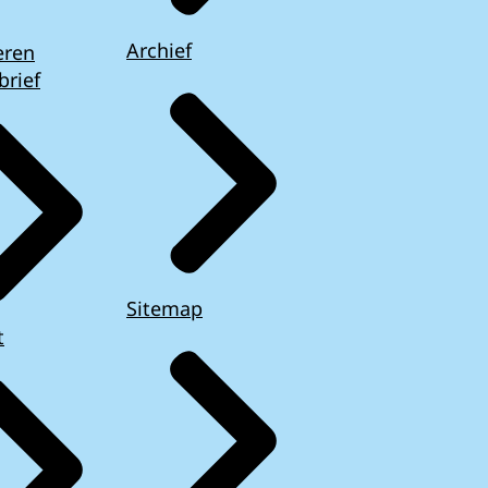
Archief
eren
brief
Sitemap
t