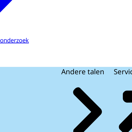
sonderzoek
Andere talen
Servi