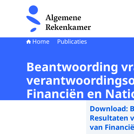
Naar de homepage van Algemene Rekenkamer
Home
Publicaties
Beantwoording vr
verantwoordingson
Financiën en Nati
Download:
B
Resultaten 
van Financi