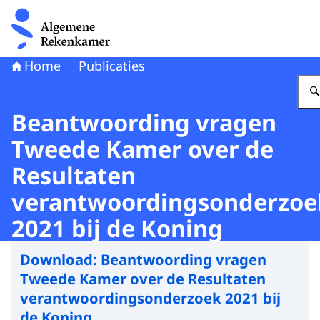
Naar de homepage van Algemene Rekenkamer
Home
Publicaties
Beantwoording vragen
Tweede Kamer over de
Resultaten
verantwoordingsonderzoe
2021 bij de Koning
Download:
Beantwoording vragen
Tweede Kamer over de Resultaten
verantwoordingsonderzoek 2021 bij
de Koning