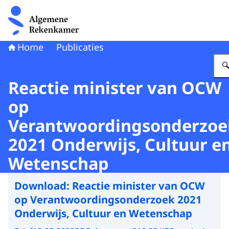
Naar de homepage van Algemene Rekenkamer
Home
Publicaties
Reactie minister van OCW
op
Verantwoordingsonderzoe
2021 Onderwijs, Cultuur e
Wetenschap
Download:
Reactie minister van OCW
op Verantwoordingsonderzoek 2021
Onderwijs, Cultuur en Wetenschap