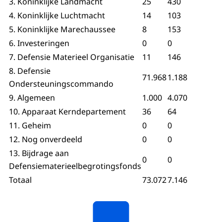
3. Koninklijke Landmacht
25
430
4. Koninklijke Luchtmacht
14
103
5. Koninklijke Marechaussee
8
153
6. Investeringen
0
0
7. Defensie Materieel Organisatie
11
146
8. Defensie
71.968
1.188
Ondersteuningscommando
9. Algemeen
1.000
4.070
10. Apparaat Kerndepartement
36
64
11. Geheim
0
0
12. Nog onverdeeld
0
0
13. Bijdrage aan
0
0
Defensiematerieelbegrotingsfonds
Totaal
73.072
7.146