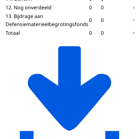
12. Nog onverdeeld
0
0
0
13. Bijdrage aan
0
0
0
Defensiematerieelbegrotingsfonds
Totaal
0
0
0