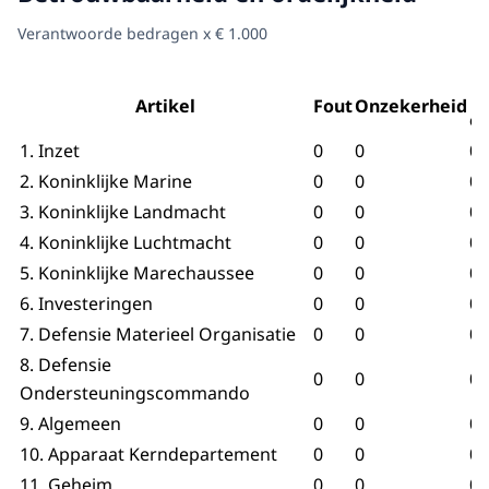
Verantwoorde bedragen x € 1.000
Artikel
Fout
Onzekerheid
o
1. Inzet
0
0
0
2. Koninklijke Marine
0
0
0
3. Koninklijke Landmacht
0
0
0
4. Koninklijke Luchtmacht
0
0
0
5. Koninklijke Marechaussee
0
0
0
6. Investeringen
0
0
0
7. Defensie Materieel Organisatie
0
0
0
8. Defensie
0
0
0
Ondersteuningscommando
9. Algemeen
0
0
0
10. Apparaat Kerndepartement
0
0
0
11. Geheim
0
0
0