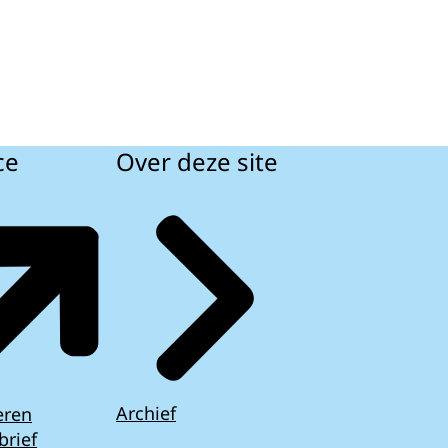
ce
Over deze site
Archief
eren
brief