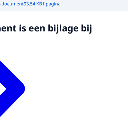
-document
93.54 KB
1 pagina
nt is een bijlage bij