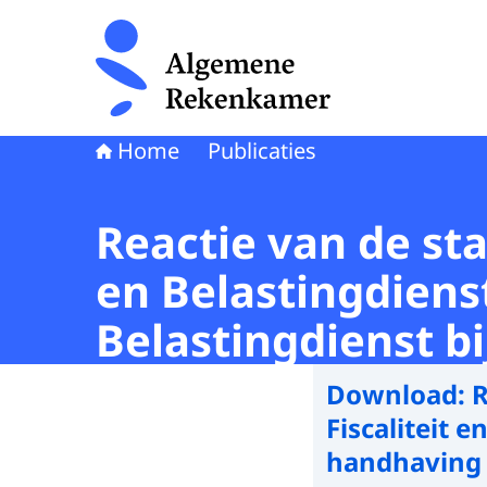
Naar de homepage van Algemene Rekenkamer
Home
Publicaties
Reactie van de sta
en Belastingdiens
Belastingdienst bi
Download:
R
Fiscaliteit 
handhaving B