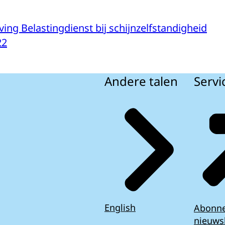
ng Belastingdienst bij schijnzelfstandigheid
22
Andere talen
Servi
English
Abonn
nieuws