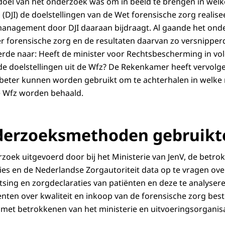
doel van het onderzoek was om in beeld te brengen in welk
en (DJI) de doelstellingen van de Wet forensische zorg realis
management door DJI daaraan bijdraagt. Al gaande het ond
ver forensische zorg en de resultaten daarvan zo versnipper
erde naar: Heeft de minister voor Rechtsbescherming in vo
de doelstellingen uit de Wfz? De Rekenkamer heeft vervol
 beter kunnen worden gebruikt om te achterhalen in welke
e Wfz worden behaald.
derzoeksmethoden gebruikt
zoek uitgevoerd door bij het Ministerie van JenV, de betro
ies en de Nederlandse Zorgautoriteit data op te vragen o
aatsing en zorgdeclaraties van patiënten en deze te analys
ten over kwaliteit en inkoop van de forensische zorg bes
et betrokkenen van het ministerie en uitvoeringsorganisa