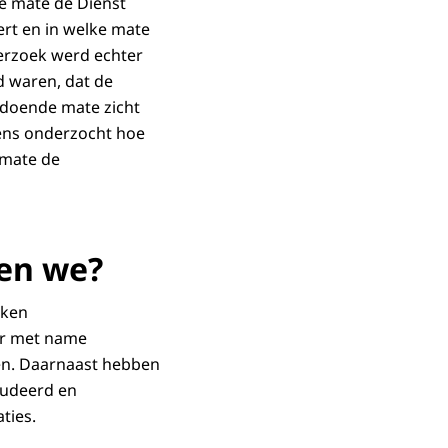
e mate de Dienst
eert en in welke mate
erzoek werd echter
d waren, dat de
ldoende mate zicht
gens onderzocht hoe
 mate de
en we?
kken
ver met name
eren. Daarnaast hebben
tudeerd en
ties.