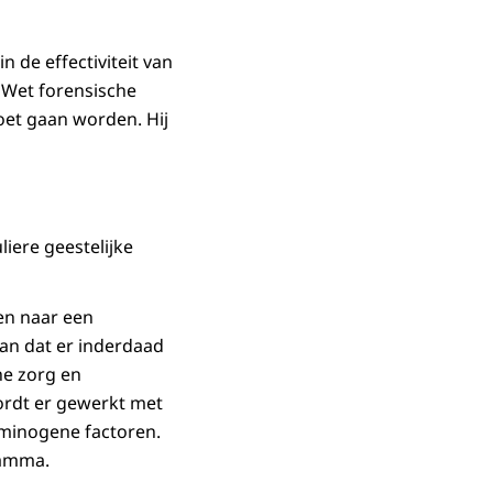
n de effectiviteit van
 Wet forensische
et gaan worden. Hij
iere geestelijke
en naar een
aan dat er inderdaad
he zorg en
ordt er gewerkt met
iminogene factoren.
ramma.