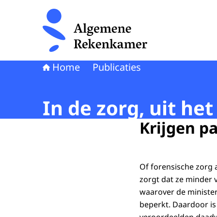
Naar de homepage van Algemene Rekenkamer
Home
Publicaties
In de zorg, uit het
Krijgen p
Of forensische zorg 
zorgt dat ze minder v
waarover de minister
beperkt. Daardoor is