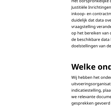
Het oorspronkelijke 
Justitiële Inrichting
inkoop- en contract
duidelijk dat data o
vraagstelling verand
op het bereiken van 
de beschikbare data
doelstellingen van d
Welke on
Wij hebben het onder
uitvoeringsorganisat
indicatiestelling, pl
we relevante documen
gesprekken gevoerd m