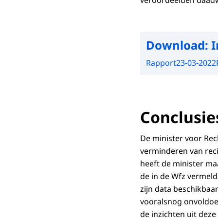
veroordeelden daadwe
Download:
I
Rapport
23-03-2022
Conclusie
De minister voor Rec
verminderen van reci
heeft de minister ma
de in de Wfz vermelde
zijn data beschikbaar
vooralsnog onvoldoen
de inzichten uit deze