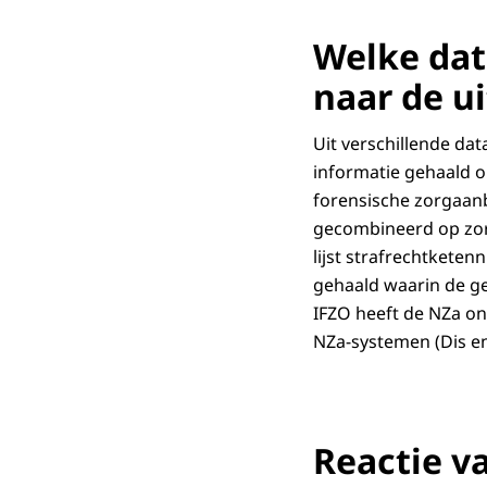
Welke dat
naar de u
Uit verschillende da
informatie gehaald o
forensische zorgaan
gecombineerd op zorg
lijst strafrechtkete
gehaald waarin de gef
IFZO heeft de NZa on
NZa-systemen (Dis en
Reactie v