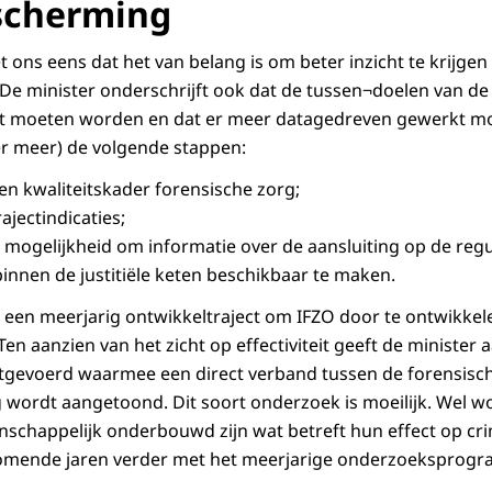
scherming
t ons eens dat het van belang is om beter inzicht te krijgen i
 De minister onderschrijft ook dat de tussen¬doelen van de
t moeten worden en dat er meer datagedreven gewerkt mo
 meer) de volgende stappen:
en kwaliteitskader forensische zorg;
ajectindicaties;
mogelijkheid om informatie over de aansluiting op de regul
nnen de justitiële keten beschikbaar te maken.
l een meerjarig ontwikkeltraject om IFZO door te ontwikkel
en aanzien van het zicht op effectiviteit geeft de minister 
itgevoerd waarmee een direct verband tussen de forensisc
 wordt aangetoond. Dit soort onderzoek is moeilijk. Wel w
enschappelijk onderbouwd zijn wat betreft hun effect op cr
omende jaren verder met het meerjarige onderzoeksprog