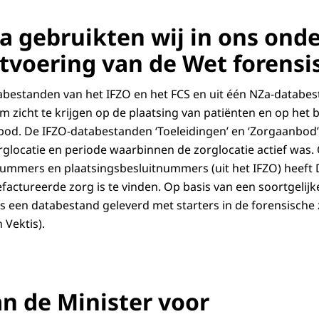
a gebruikten wij in ons ond
itvoering van de Wet forensi
tabestanden van het IFZO en het FCS en uit één NZa-datab
m zicht te krijgen op de plaatsing van patiënten en op het 
bod. De IFZO-databestanden ‘Toeleidingen’ en ‘Zorgaanbod
locatie en periode waarbinnen de zorglocatie actief was.
nnummers en plaatsingsbesluitnummers (uit het IFZO) heeft D
actureerde zorg is te vinden. Op basis van een soortgelijke 
s een databestand geleverd met starters in de forensische 
 Vektis).
an de Minister voor