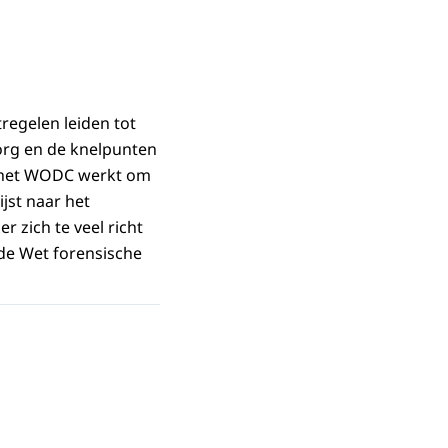
egelen leiden tot
zorg en de knelpunten
n het WODC werkt om
ijst naar het
r zich te veel richt
 de Wet forensische