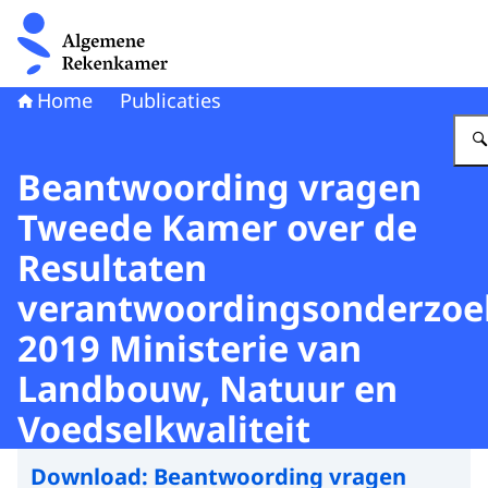
Naar de homepage van Algemene Rekenkamer
Home
Publicaties
Beantwoording vragen
Tweede Kamer over de
Resultaten
verantwoordingsonderzoe
2019 Ministerie van
Landbouw, Natuur en
Voedselkwaliteit
Download:
Beantwoording vragen