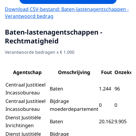
Download CSV-bestand: Baten-lastenagentschappen -
Verantwoord bedrag
Baten-lastenagentschappen -
Rechtmatigheid
Verantwoorde bedragen x € 1.000
Agentschap
Omschrijving
Fout
Onzeker
Centraal Justitieel
Baten
1.244
96
Incassobureau
Centraal Justitieel
Bijdrage
0
0
Incassobureau
moederdepartement
Dienst Justitiële
Baten
20.162
9.905
Inrichtingen
Dienst Justitiële
Bijdrage