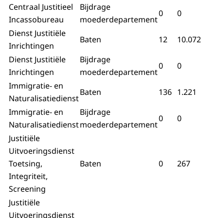
Centraal Justitieel
Bijdrage
0
0
Incassobureau
moederdepartement
Dienst Justitiële
Baten
12
10.072
Inrichtingen
Dienst Justitiële
Bijdrage
0
0
Inrichtingen
moederdepartement
Immigratie- en
Baten
136
1.221
Naturalisatiedienst
Immigratie- en
Bijdrage
0
0
Naturalisatiedienst
moederdepartement
Justitiële
Uitvoeringsdienst
Toetsing,
Baten
0
267
Integriteit,
Screening
Justitiële
Uitvoeringsdienst