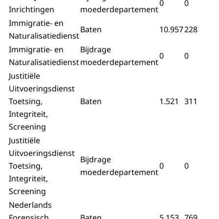
0
0
Inrichtingen
moederdepartement
Immigratie- en
Baten
10.957
228
Naturalisatiedienst
Immigratie- en
Bijdrage
0
0
Naturalisatiedienst
moederdepartement
Justitiële
Uitvoeringsdienst
Toetsing,
Baten
1.521
311
Integriteit,
Screening
Justitiële
Uitvoeringsdienst
Bijdrage
Toetsing,
0
0
moederdepartement
Integriteit,
Screening
Nederlands
Forensisch
Baten
5.153
769