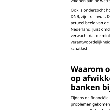
voldoen aan de wettel
Ook is onderzocht ho
DNB, zijn rol invult
actueel beeld van de
Nederland. Juist om
verwacht dat de minis
verantwoordelijkheid 
schatkist.
Waarom on
op afwikk
banken bi
Tijdens de financiële
problemen gekomen. 