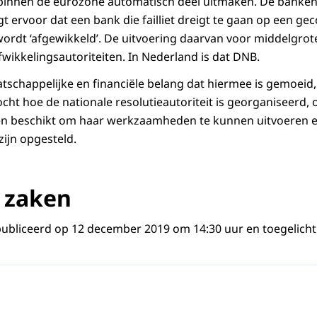
 binnen de eurozone automatisch deel uitmaken. De banken
t ervoor dat een bank die failliet dreigt te gaan op een ge
ordt ‘afgewikkeld’. De uitvoering daarvan voor middelgrot
 afwikkelingsautoriteiten. In Nederland is dat DNB.
tschappelijke en financiële belang dat hiermee is gemoeid
t hoe de nationale resolutieautoriteit is georganiseerd, o
len beschikt om haar werkzaamheden te kunnen uitvoeren e
zijn opgesteld.
 zaken
publiceerd op 12 december 2019 om 14:30 uur en toegelich