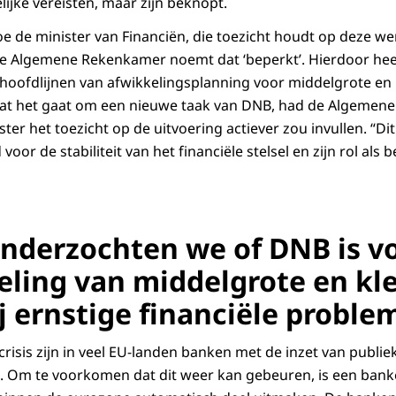
ijke vereisten, maar zijn beknopt.
e de minister van Financiën, die toezicht houdt op deze 
. De Algemene Rekenkamer noemt dat ‘beperkt’. Hierdoor hee
 hoofdlijnen van afwikkelingsplanning voor middelgrote en 
dat het gaat om een nieuwe taak van DNB, had de Algeme
ter het toezicht op de uitvoering actiever zou invullen. “Dit
voor de stabiliteit van het financiële stelsel en zijn rol als
derzochten we of DNB is v
eling van middelgrote en kl
j ernstige financiële proble
 crisis zijn in veel EU-landen banken met de inzet van publiek
Om te voorkomen dat dit weer kan gebeuren, is een bank