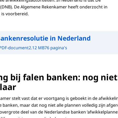
ale afwikkelingsautoriteiten. In Nederland is dat De
(DNB). De Algemene Rekenkamer heeft onderzocht in
is voorbereid.
ankenresolutie in Nederland
PDF-document
2.12 MB
76 pagina's
g bij falen banken: nog niet
laar
er stelt vast dat er voortgang is geboekt in de afwikkel
e banken, maar dat nog niet alle plannen volledig zijn afge
overgrote deel van de Nederlandse banken ‘afwikkelplannen