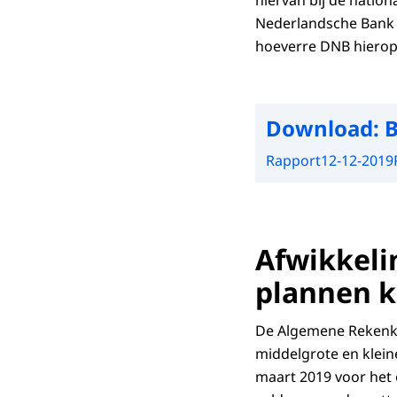
hiervan bij de nation
Nederlandsche Bank 
hoeverre DNB hierop 
Download:
B
Rapport
12-12-2019
Afwikkelin
plannen k
De Algemene Rekenkam
middelgrote en klein
maart 2019 voor het 