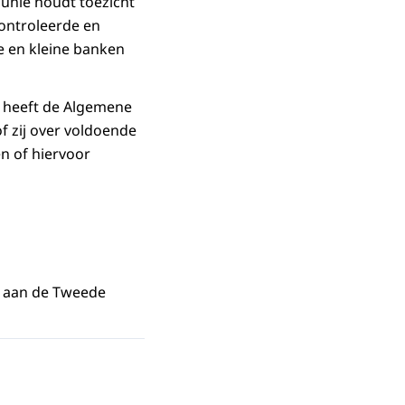
unie houdt toezicht
controleerde en
e en kleine banken
, heeft de Algemene
f zij over voldoende
n of hiervoor
t aan de Tweede