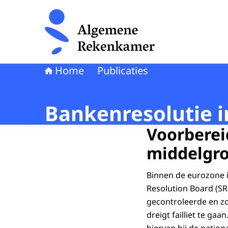
Naar de homepage van Algemene Rekenkamer
Home
Publicaties
Bankenresolutie 
Voorberei
middelgro
Binnen de eurozone is
Resolution Board (SR
gecontroleerde en z
dreigt failliet te ga