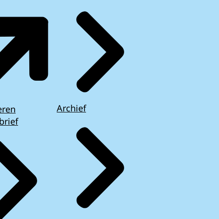
Archief
eren
brief