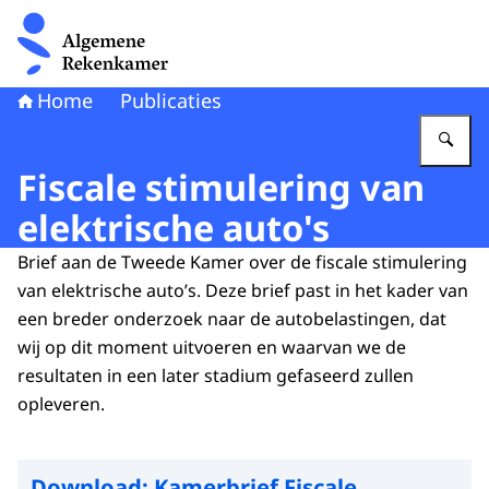
Naar de homepage van Algemene Rekenkamer
Home
Publicaties
Vu
Fiscale stimulering van
elektrische auto's
Brief aan de Tweede Kamer over de fiscale stimulering
van elektrische auto’s. Deze brief past in het kader van
een breder
onderzoek naar de autobelastingen
, dat
wij op dit moment uitvoeren en waarvan we de
resultaten in een later stadium gefaseerd zullen
opleveren.
Download:
Kamerbrief Fiscale