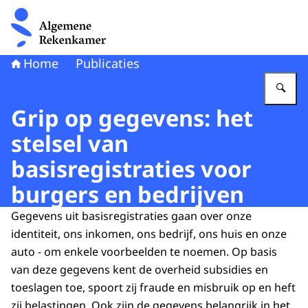
Naar de homepage van Algemene Rekenkamer
Home
Publicaties
Vu
Grip op gegevens: het
stelsel van
basisregistraties voor
burgers en bedrijven
Gegevens uit basisregistraties gaan over onze
identiteit, ons inkomen, ons bedrijf, ons huis en onze
auto - om enkele voorbeelden te noemen. Op basis
van deze gegevens kent de overheid subsidies en
toeslagen toe, spoort zij fraude en misbruik op en heft
zij belastingen. Ook zijn de gegevens belangrijk in het