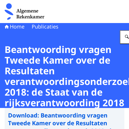
Naar de homepage van Algemene Rekenkamer
Home
Publicaties
Beantwoording vragen
Tweede Kamer over de
Resultaten
verantwoordingsonderzoe
2018: de Staat van de
rijksverantwoording 2018
Download:
Beantwoording vragen
Tweede Kamer over de Resultaten