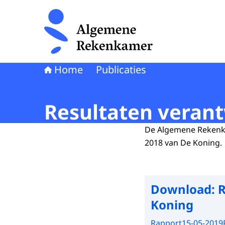
Naar de homepage van Algemene Rekenkamer
Home
Publicaties
Resultaten veran
De Algemene Rekenka
2018 van De Koning.
Download:
R
Koning
Rapport
15-05-2019