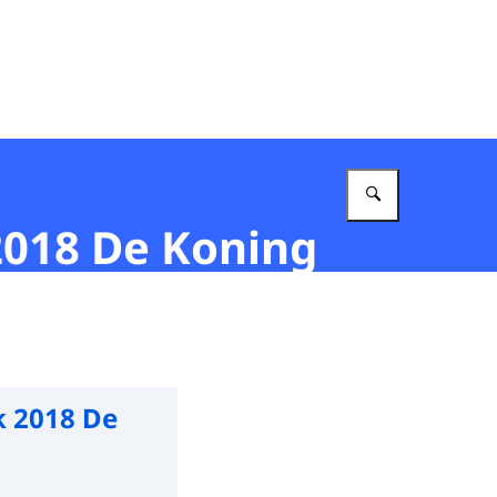
Vul in wat 
2018 De Koning
k 2018 De