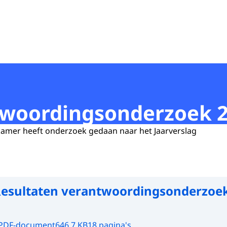
twoordingsonderzoek 
mer heeft onderzoek gedaan naar het Jaarverslag
esultaten verantwoordingsonderzoe
PDF-document
646.7 KB
18 pagina's