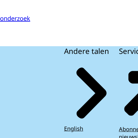
sonderzoek
Andere talen
Servi
English
Abonn
nieuws