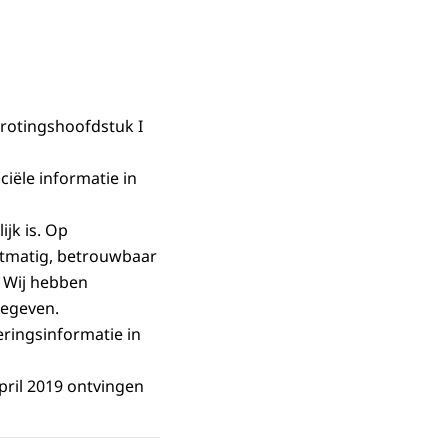
egrotingshoofdstuk I
ciële informatie in
jk is. Op
chtmatig, betrouwbaar
. Wij hebben
gegeven.
eringsinformatie in
april 2019 ontvingen