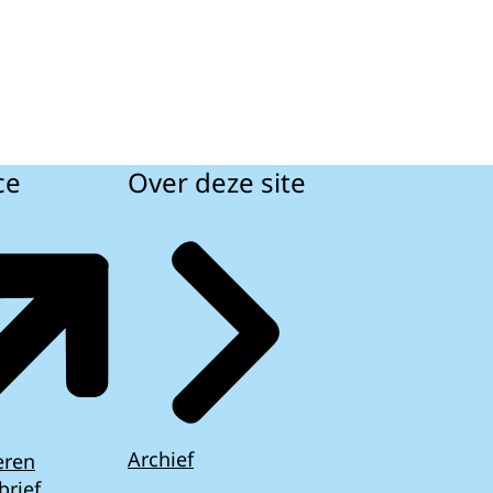
ce
Over deze site
Archief
eren
brief